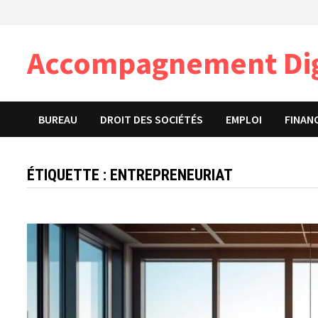
Passer
au
contenu
Accompagnement Dig
BUREAU
DROIT DES SOCIÉTÉS
EMPLOI
FINAN
ÉTIQUETTE :
ENTREPRENEURIAT